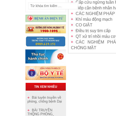
Cấp cứu ngừng tuần 
Tiếp cận bệnh nhân 
CÁC NGHIỆM PHÁP 
Khí máu động mạch
CO GIẬT
Điều trị suy tim cấp
QT xử trí nhồi máu cơ
CÁC NGHIỆM PHÁ
CHÓNG MẶT
TIN XEM NHIỀU
Bài tuyên truyền về
phòng, chống bệnh Dại
BÀI TRUYỀN
THÔNG PHÒNG