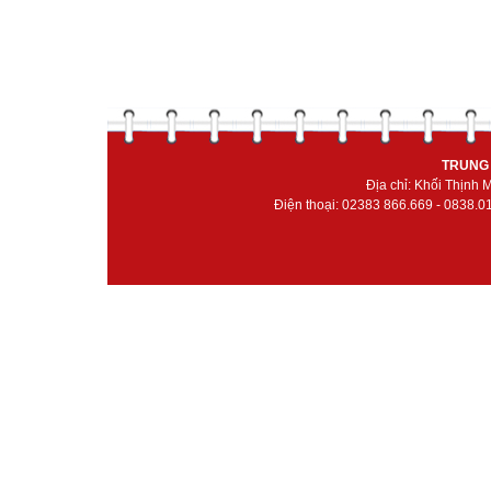
TRUNG 
Địa chỉ: Khối Thịnh
Điện thoại: 02383 866.669 - 0838.0