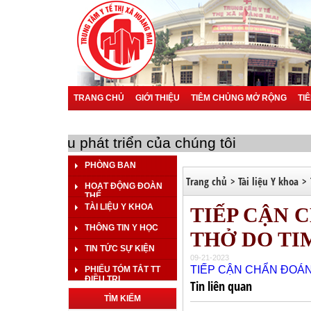
TRANG CHỦ
GIỚI THIỆU
TIÊM CHỦNG MỞ RỘNG
TI
BÁO CÁO SỰ CỐ Y KHOA
BÁO CÁO KHOA HỌC
BÁO 
n là mục tiêu phát triển của chúng tôi
PHÒNG BAN
Trang chủ
>
Tài liệu Y khoa
>
HOẠT ĐỘNG ĐOÀN
THỂ
TÀI LIỆU Y KHOA
TIẾP CẬN 
THÔNG TIN Y HỌC
THỞ DO TI
TIN TỨC SỰ KIỆN
09-21-2023
TIẾP CẬN CHẨN ĐOÁN
PHIẾU TÓM TẮT TT
ĐIỀU TRỊ
Tin liên quan
TÌM KIẾM