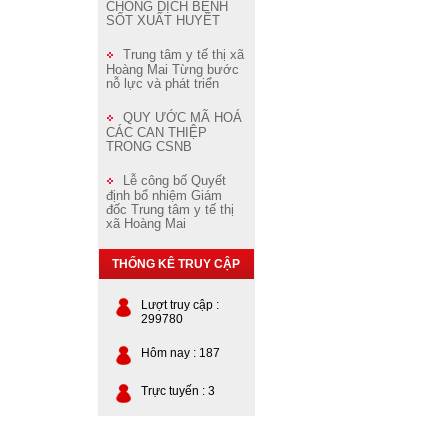
CHỐNG DỊCH BỆNH
SỐT XUẤT HUYẾT
Trung tâm y tế thị xã
Hoàng Mai Từng bước
nỗ lực và phát triển
QUY ƯỚC MÃ HOÁ
CÁC CAN THIỆP
TRONG CSNB
Lễ công bố Quyết
định bổ nhiệm Giám
đốc Trung tâm y tế thị
xã Hoàng Mai
THỐNG KÊ TRUY CẬP
Lượt truy cập :
299780
Hôm nay : 187
Trực tuyến : 3