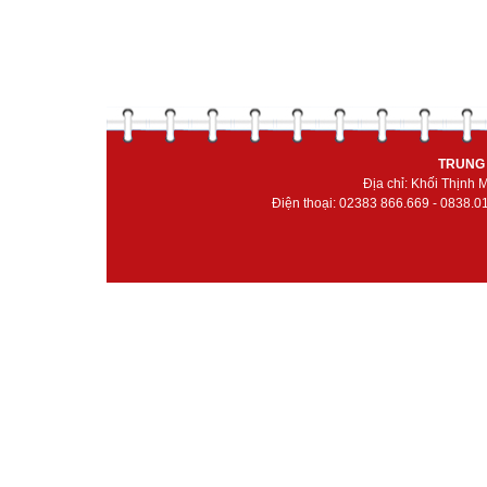
TRUNG 
Địa chỉ: Khối Thịnh
Điện thoại: 02383 866.669 - 0838.0