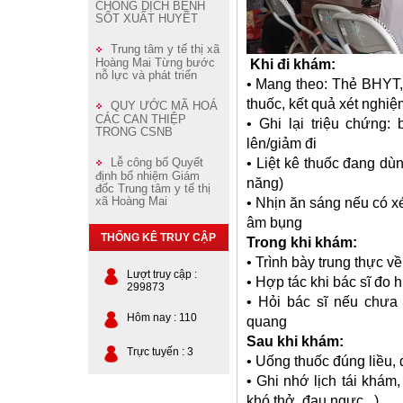
CHỐNG DỊCH BỆNH
SỐT XUẤT HUYẾT
Trung tâm y tế thị xã
Khi đi khám:
Hoàng Mai Từng bước
nỗ lực và phát triển
• Mang theo: Thẻ BHYT, 
thuốc, kết quả xét nghiệ
QUY ƯỚC MÃ HOÁ
CÁC CAN THIỆP
• Ghi lại triệu chứng:
TRONG CSNB
lên/giảm đi
• Liệt kê thuốc đang d
Lễ công bố Quyết
định bổ nhiệm Giám
năng)
đốc Trung tâm y tế thị
• Nhịn ăn sáng nếu có 
xã Hoàng Mai
âm bụng
THỐNG KÊ TRUY CẬP
Trong khi khám:
• Trình bày trung thực v
Lượt truy cập :
• Hợp tác khi bác sĩ đo
299873
• Hỏi bác sĩ nếu chưa 
Hôm nay : 110
quang
Sau khi khám:
Trực tuyến : 3
• Uống thuốc đúng liều,
• Ghi nhớ lịch tái khám,
khó thở, đau ngực...)