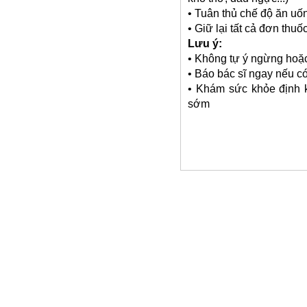
• Tuân thủ chế độ ăn uố
• Giữ lại tất cả đơn thuố
Lưu ý:
• Không tự ý ngừng hoặc
• Báo bác sĩ ngay nếu c
• Khám sức khỏe định k
sớm
TTYT H