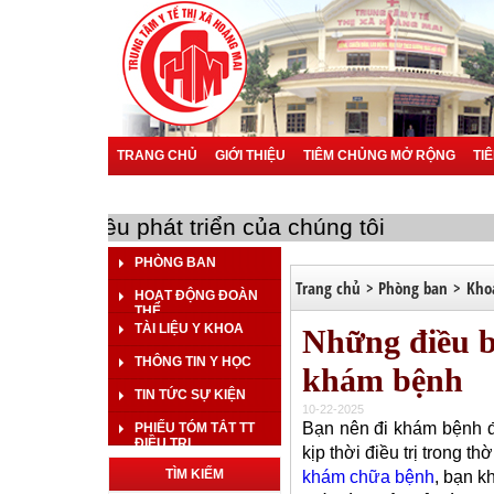
TRANG CHỦ
GIỚI THIỆU
TIÊM CHỦNG MỞ RỘNG
TI
BÁO CÁO SỰ CỐ Y KHOA
BÁO CÁO KHOA HỌC
BÁO 
bạn là mục tiêu phát triển của chúng tôi
PHÒNG BAN
Trang chủ
>
Phòng ban
>
Kho
HOẠT ĐỘNG ĐOÀN
THỂ
TÀI LIỆU Y KHOA
Những điều b
THÔNG TIN Y HỌC
khám bệnh
TIN TỨC SỰ KIỆN
10-22-2025
Bạn nên đi khám bệnh đ
PHIẾU TÓM TẮT TT
ĐIỀU TRỊ
kịp thời điều trị trong t
TÌM KIẾM
khám chữa bệnh
, bạn k