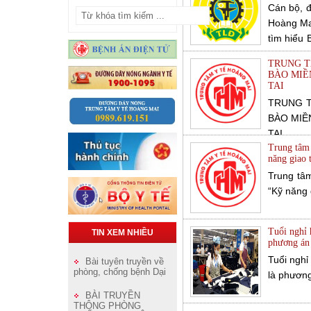
Cán bộ, đ
Hoàng Mai
tìm hiểu 
đoàn Lao 
TRUNG T
BÀO MIỀ
TAI
TRUNG 
BÀO MIỀ
TAI
Trung tâm 
năng giao 
Trung tâ
“Kỹ năng 
Tuổi nghỉ 
TIN XEM NHIỀU
phương án
Tuổi nghỉ
Bài tuyên truyền về
phòng, chống bệnh Dại
là phương
BÀI TRUYỀN
THÔNG PHÒNG