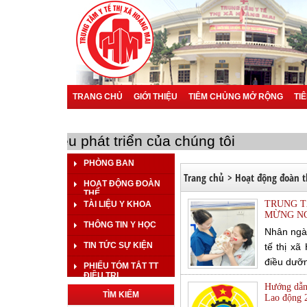
TRANG CHỦ
GIỚI THIỆU
TIÊM CHỦNG MỞ RỘNG
TI
BÁO CÁO SỰ CỐ Y KHOA
BÁO CÁO KHOA HỌC
BÁO 
n là mục tiêu phát triển của chúng tôi
PHÒNG BAN
Trang chủ
>
Hoạt động đoàn 
HOẠT ĐỘNG ĐOÀN
THỂ
TRUNG T
TÀI LIỆU Y KHOA
MỪNG NG
THÔNG TIN Y HỌC
Nhân ngà
TIN TỨC SỰ KIỆN
tế thị xã
điều dưỡn
PHIẾU TÓM TẮT TT
ĐIỀU TRỊ
ân sâu sắ
Hướng dẫn 
TÌM KIẾM
Lao động 