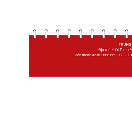
TRUNG 
Địa chỉ: Khối Thịnh
Điện thoại: 02383 866.669 - 0838.0