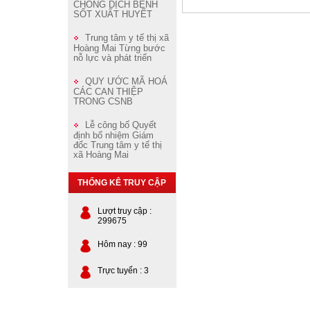
CHỐNG DỊCH BỆNH
SỐT XUẤT HUYẾT
Trung tâm y tế thị xã
Hoàng Mai Từng bước
nỗ lực và phát triển
QUY ƯỚC MÃ HOÁ
CÁC CAN THIỆP
TRONG CSNB
Lễ công bố Quyết
định bổ nhiệm Giám
đốc Trung tâm y tế thị
xã Hoàng Mai
THỐNG KÊ TRUY CẬP
Lượt truy cập :
299675
Hôm nay : 99
Trực tuyến : 3