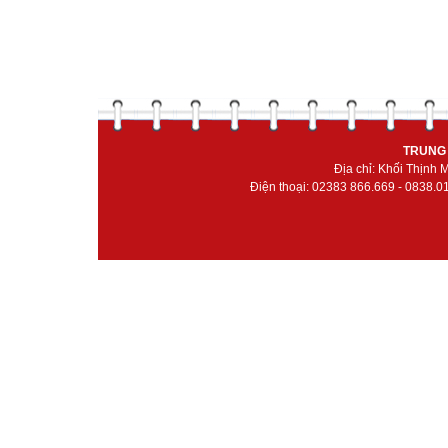
TRUNG 
Địa chỉ: Khối Thịnh
Điện thoại: 02383 866.669 - 0838.0