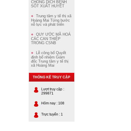
CHỐNG DỊCH BỆNH
SỐT XUẤT HUYẾT
Trung tâm y tế thị xã
Hoàng Mai Từng bước
nỗ lực và phát triển
QUY ƯỚC MÃ HOÁ
CÁC CAN THIỆP
TRONG CSNB
Lễ công bố Quyết
định bổ nhiệm Giám
đốc Trung tâm y tế thị
xã Hoàng Mai
THỐNG KÊ TRUY CẬP
Lượt truy cập :
299871
Hôm nay : 108
Trực tuyến : 1