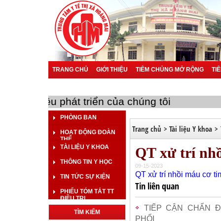
TRANG CHỦ
GIỚI THIỆU
TIÊM CHỦNG MỞ RỘNG
TI
BÁO CÁO SỰ CỐ Y KHOA
BÁO CÁO KHOA HỌC
BÁO 
ạn là mục tiêu phát triển của chúng tôi
PHÒNG BAN
Trang chủ
>
Tài liệu Y khoa
>
HOẠT ĐỘNG ĐOÀN
THỂ
TÀI LIỆU Y KHOA
QT xử trí nh
THÔNG TIN Y HỌC
09-15-2023
QT xử trí nhồi máu cơ ti
TIN TỨC SỰ KIỆN
Tin liên quan
PHIẾU TÓM TẮT TT
ĐIỀU TRỊ
TIẾP CẬN CHẨN 
TÌM KIẾM
PHỔI