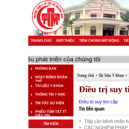
TRANG CHỦ
GIỚI THIỆU
TIÊM CHỦNG MỞ RỘNG
TI
BÁO CÁO SỰ CỐ Y KHOA
BÁO CÁO KHOA HỌC
BÁO 
bạn là mục tiêu phát triển của chúng tôi
PHÒNG BAN
Trang chủ
>
Tài liệu Y khoa
>
HOẠT ĐỘNG ĐOÀN
THỂ
TÀI LIỆU Y KHOA
Điều trị suy 
THÔNG TIN Y HỌC
09-25-2023
Điều trị suy tim cấp
TIN TỨC SỰ KIỆN
Tin liên quan
PHIẾU TÓM TẮT TT
ĐIỀU TRỊ
Tiếp cận bệnh nhân 
TÌM KIẾM
CÁC NGHIỆM PHÁP 