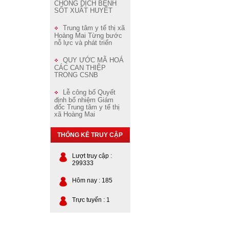
CHỐNG DỊCH BỆNH
SỐT XUẤT HUYẾT
Trung tâm y tế thị xã
Hoàng Mai Từng bước
nỗ lực và phát triển
QUY ƯỚC MÃ HOÁ
CÁC CAN THIỆP
TRONG CSNB
Lễ công bố Quyết
định bổ nhiệm Giám
đốc Trung tâm y tế thị
xã Hoàng Mai
THỐNG KÊ TRUY CẬP
Lượt truy cập :
299333
Hôm nay : 185
Trực tuyến : 1