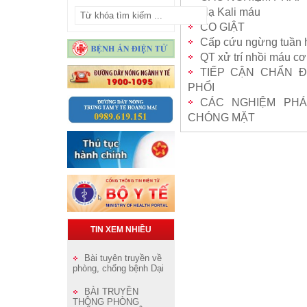
Hạ Kali máu
CO GIẬT
Cấp cứu ngừng tuần 
QT xử trí nhồi máu cơ
TIẾP CẬN CHẨN 
PHỔI
CÁC NGHIỆM PHÁ
CHÓNG MẶT
TIN XEM NHIỀU
Bài tuyên truyền về
phòng, chống bệnh Dại
BÀI TRUYỀN
THÔNG PHÒNG