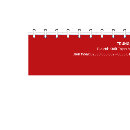
TRUNG 
Địa chỉ: Khối Thịnh
Điện thoại: 02383 866.669 - 0838.0