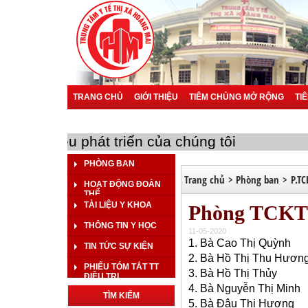
TRANG CHỦ
GIỚI THIỆU
TIÊM CHỦNG MỞ RỘNG
TI
BÁO CÁO SỰ CỐ Y KHOA
BÁO CÁO KHOA HỌC
BÁO 
ạn là mục tiêu phát triển của chúng tôi
PHÒNG BAN
Trang chủ
>
Phòng ban
>
P.TC
HOẠT ĐỘNG ĐOÀN
THỂ
TÀI LIỆU Y KHOA
Phòng TCKT
THÔNG TIN Y HỌC
11-05-2020
1. Bà Cao Thị Quỳnh 
TIN TỨC SỰ KIỆN
2. Bà Hồ Thị Thu Hươ
PHIẾU TÓM TẮT TT
3. Bà Hồ Thị Thủy
ĐIỀU TRỊ
4. Bà Nguyễn Thị Min
TÌM KIẾM
5. Bà Đậu Thị Hươn