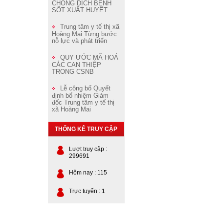
CHỐNG DỊCH BỆNH
SỐT XUẤT HUYẾT
Trung tâm y tế thị xã
Hoàng Mai Từng bước
nỗ lực và phát triển
QUY ƯỚC MÃ HOÁ
CÁC CAN THIỆP
TRONG CSNB
Lễ công bố Quyết
định bổ nhiệm Giám
đốc Trung tâm y tế thị
xã Hoàng Mai
THỐNG KÊ TRUY CẬP
Lượt truy cập :
299691
Hôm nay : 115
Trực tuyến : 1