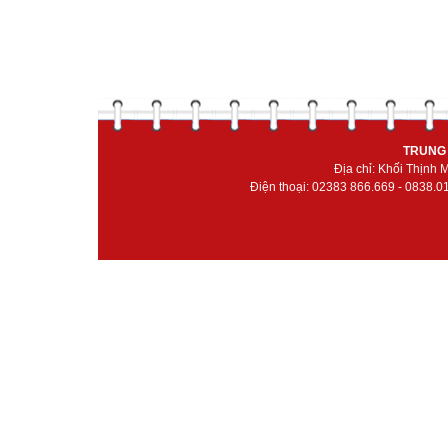
TRUNG 
Địa chỉ: Khối Thịnh
Điện thoại: 02383 866.669 - 0838.0