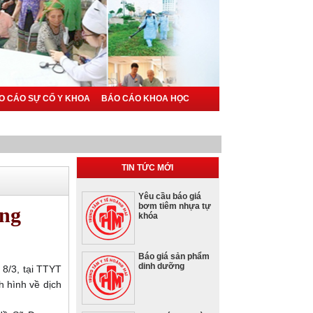
O CÁO SỰ CỐ Y KHOA
BÁO CÁO KHOA HỌC
TIN TỨC MỚI
Yêu cầu báo giá
bơm tiêm nhựa tự
òng
khóa
Báo giá sản phẩm
dinh dưỡng
8/3, tại TTYT
h hình về dịch