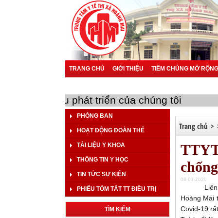
TRANG CHỦ
GIỚI THIỆU
TIÊM CHỦNG MỞ RỘN
BÁO CÁO
TÀI LIỆU KHOA HỌC
a bạn là mục tiêu phát triển của chúng tôi
PHÒNG BAN
Trang chủ
>
HOẠT ĐỘNG ĐOÀN THỂ
TÀI LIỆU Y KHOA
TTYT 
THÔNG TIN Y HỌC
chống
TIN TỨC SỰ KIỆN
08-03-2020
Liên quan 
PHIẾU TÓM TẮT TT ĐIỀU TRỊ
Hoàng Mai t
Covid-19 rấ
TÌM KIẾM