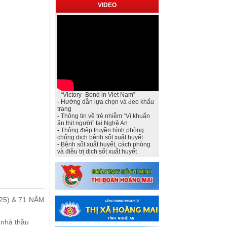
VIDEO
-
“Victory -Bond in Viet Nam”
-
Hướng dẫn lựa chọn và đeo khẩu
trang
-
Thông tin về trẻ nhiễm “Vi khuẩn
ăn thịt người” tại Nghệ An
-
Thông điệp truyền hình phòng
chống dịch bệnh sốt xuất huyết
-
Bệnh sốt xuất huyết, cách phòng
và điều trị dịch sốt xuất huyết
25) & 71 NĂM
 nhà thầu