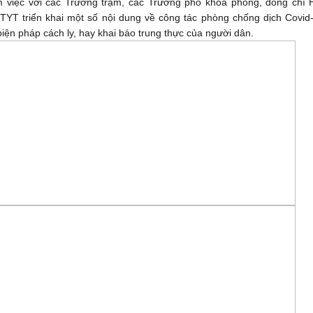
àm việc với các Trưởng trạm, các Trưởng phó khoa phòng, đồng chí
YT triển khai một số nội dung về công tác phòng chống dịch Covid
biện pháp cách ly, hay khai báo trung thực của người dân.