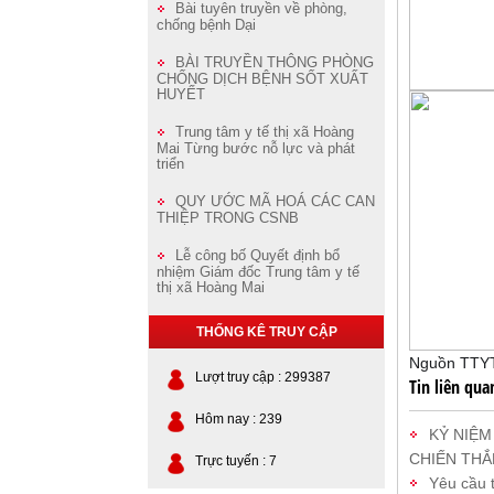
Bài tuyên truyền về phòng,
chống bệnh Dại
BÀI TRUYỀN THÔNG PHÒNG
CHỐNG DỊCH BỆNH SỐT XUẤT
HUYẾT
Trung tâm y tế thị xã Hoàng
Mai Từng bước nỗ lực và phát
triển
QUY ƯỚC MÃ HOÁ CÁC CAN
THIỆP TRONG CSNB
Lễ công bố Quyết định bổ
nhiệm Giám đốc Trung tâm y tế
thị xã Hoàng Mai
THỐNG KÊ TRUY CẬP
Nguồn TTY
Lượt truy cập : 299387
Tin liên qua
Hôm nay : 239
KỶ NIỆM
CHIẾN THẮN
Trực tuyến : 7
Yêu cầu 