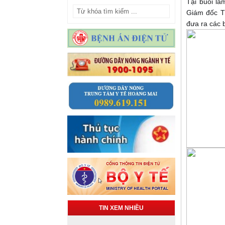
Tại buổi l
Giám đốc TT
đưa ra các 
TIN XEM NHIỀU