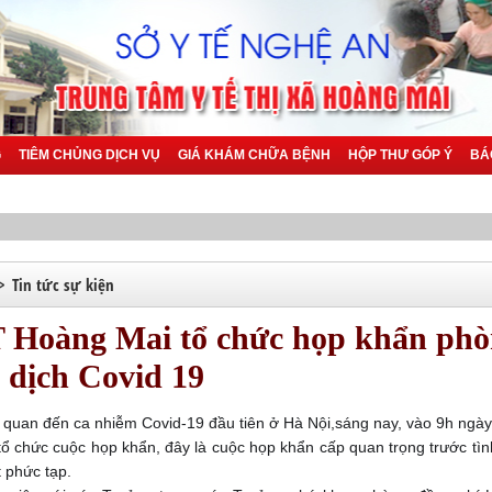
G
TIÊM CHỦNG DỊCH VỤ
GIÁ KHÁM CHỮA BỆNH
HỘP THƯ GÓP Ý
BÁ
>
Tin tức sự kiện
Hoàng Mai tổ chức họp khẩn ph
 dịch Covid 19
đến ca nhiễm Covid-19 đầu tiên ở Hà Nội,sáng nay, vào 9h ngày 
ổ chức cuộc họp khẩn, đây là cuộc họp khẩn cấp quan trọng trước tìn
t phức tạp.