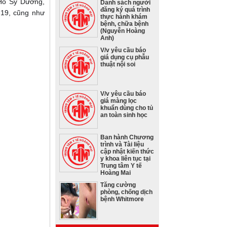
 Hồ Sỹ Dương,
Danh sách người
đăng ký quá trình
-19, cũng như
thực hành khám
bệnh, chữa bệnh
(Nguyễn Hoàng
Anh)
V/v yêu cầu báo
giá dụng cụ phẫu
thuật nội soi
V/v yêu cầu báo
giá màng lọc
khuẩn dùng cho tủ
an toàn sinh học
Ban hành Chương
trình và Tài liệu
cập nhật kiến thức
y khoa liên tục tại
Trung tâm Y tế
Hoàng Mai
Tăng cường
phòng, chống dịch
bệnh Whitmore