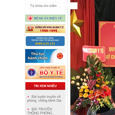
TIN XEM NHIỀU
Bài tuyên truyền về
phòng, chống bệnh Dại
BÀI TRUYỀN
THÔNG PHÒNG