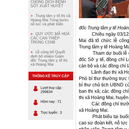
CHỐNG DỊCH BỆNH
SỐT XUẤT HUYẾT
Trung tâm y tế thị xã
Hoàng Mai Từng bước
(Đ/c Hồ Sỹ
nỗ lực và phát triển
đốc Trung tâm y tế Hoàn
Chiều ngày 03/12/2019
QUY ƯỚC MÃ HOÁ
CÁC CAN THIỆP
Mai đã tổ chức lễ côn
TRONG CSNB
Trung tâm y tế Hoàng Ma
Lễ công bố Quyết
Tham dự buổi lễ có 
định bổ nhiệm Giám
đốc Sở y tế, đồng chí
đốc Trung tâm y tế thị
xã Hoàng Mai
cán bộ và các đồng chí l
Lãnh đạo thị xã Hoà
THỐNG KÊ TRUY CẬP
Phó bí thư thường trực
bí thư chủ tịch UBND c
Lượt truy cập :
ban thị xã; các đồng ch
299834
thị xã Hoàng Mai, huyệ
Hôm nay : 71
Các đồng chí trưởng 
xã Hoàng Mai.
Trực tuyến : 3
Phát biểu tại buổi l
cao sự đoàn kết, nỗ lực 