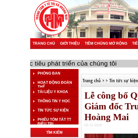
TRANG CHỦ
GIỚI THIỆU
TIÊM CHỦNG MỞ RỘNG
TI
BÁO CÁO SỰ CỐ Y KHOA
BÁO CÁO KHOA HỌC
BÁO 
ng của bạn là mục tiêu phát triển của chúng tôi
PHÒNG BAN
Trang chủ
>
>
Tin tức sự kiện
HOẠT ĐỘNG ĐOÀN
THỂ
TÀI LIỆU Y KHOA
Lễ công bố Q
THÔNG TIN Y HỌC
Giám đốc Tru
TIN TỨC SỰ KIỆN
Hoàng Mai
PHIẾU TÓM TẮT TT
ĐIỀU TRỊ
03-12-2019
TÌM KIẾM