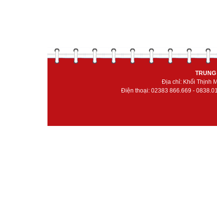
TRUNG 
Địa chỉ: Khối Thịnh
Điện thoại: 02383 866.669 - 0838.0