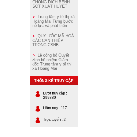
CHỐNG DỊCH BỆNH
SỐT XUẤT HUYẾT
Trung tâm y tế thị xã
Hoàng Mai Từng bước
nỗ lực và phát triển
QUY ƯỚC MÃ HOÁ
CÁC CAN THIỆP
TRONG CSNB
Lễ công bố Quyết
định bổ nhiệm Giám
đốc Trung tâm y tế thị
xã Hoàng Mai
THỐNG KÊ TRUY CẬP
Lượt truy cập :
299880
Hôm nay : 117
Trực tuyến : 2