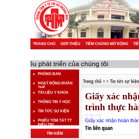
TRANG CHỦ
GIỚI THIỆU
TIÊM CHỦNG MỞ RỘNG
TI
BÁO CÁO SỰ CỐ Y KHOA
BÁO CÁO KHOA HỌC
BÁO 
bạn là mục tiêu phát triển của chúng tôi
PHÒNG BAN
Trang chủ
>
>
Tin tức sự kiện
HOẠT ĐỘNG ĐOÀN
THỂ
TÀI LIỆU Y KHOA
Giấy xác nhậ
THÔNG TIN Y HỌC
trình thực h
TIN TỨC SỰ KIỆN
11-08-2025
Giấy xác nhận hoàn thàn
PHIẾU TÓM TẮT TT
ĐIỀU TRỊ
Tin liên quan
TÌM KIẾM