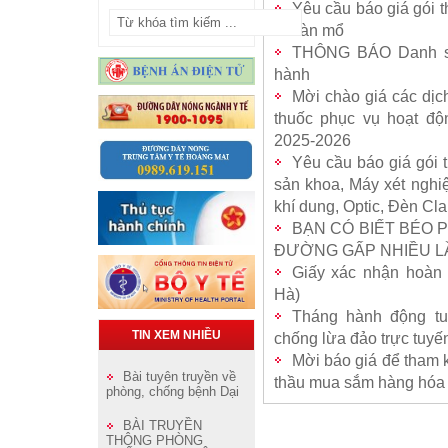
Yêu cầu báo giá gói t
tế bàn mổ
THÔNG BÁO Danh sá
hành
Mời chào giá các dị
thuốc phục vụ hoạt đ
2025-2026
Yêu cầu báo giá gói
sản khoa, Máy xét ngh
khí dung, Optic, Đèn Cla
BẠN CÓ BIẾT BÉO 
ĐƯỜNG GẤP NHIỀU L
Giấy xác nhận hoàn 
Hà)
Tháng hành động tu
TIN XEM NHIỀU
chống lừa đảo trực tuyế
Mời báo giá để tham 
Bài tuyên truyền về
thầu mua sắm hàng hóa
phòng, chống bệnh Dại
BÀI TRUYỀN
THÔNG PHÒNG