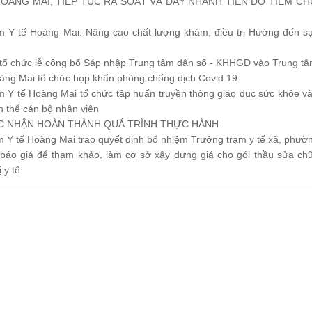
HOÀNG MAI, TIẾP TỤC RÀ SOÁT VÀ ĐẨY NHANH TIẾN ĐỘ TIÊM CH
m Y tế Hoàng Mai: Nâng cao chất lượng khám, điều trị Hướng đến sự
tổ chức lễ công bố Sáp nhập Trung tâm dân số - KHHGD vào Trung tâm 
ng Mai tổ chức họp khẩn phòng chống dịch Covid 19
m Y tế Hoàng Mai tổ chức tập huấn truyền thông giáo dục sức khỏe và
àn thể cán bộ nhân viên
ÁC NHẬN HOÀN THÀNH QUÁ TRÌNH THỰC HÀNH
m Y tế Hoàng Mai trao quyết định bổ nhiệm Trưởng trạm y tế xã, phườ
báo giá để tham khảo, làm cơ sở xây dựng giá cho gói thầu sửa c
ị y tế