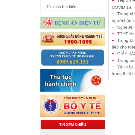
THỊ XÃ 
COVID 19.
Trung tâ
người bệnh
Nghệ An 
TTYT Hoà
Trung tâ
tiếp cho to
GIẤY X
Trung tâ
Yêu cầu 
trang thiết b
TIN XEM NHIỀU