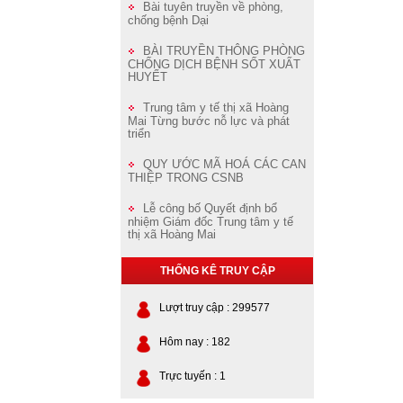
Bài tuyên truyền về phòng,
chống bệnh Dại
BÀI TRUYỀN THÔNG PHÒNG
CHỐNG DỊCH BỆNH SỐT XUẤT
HUYẾT
Trung tâm y tế thị xã Hoàng
Mai Từng bước nỗ lực và phát
triển
QUY ƯỚC MÃ HOÁ CÁC CAN
THIỆP TRONG CSNB
Lễ công bố Quyết định bổ
nhiệm Giám đốc Trung tâm y tế
thị xã Hoàng Mai
THỐNG KÊ TRUY CẬP
Lượt truy cập : 299577
Hôm nay : 182
Trực tuyến : 1