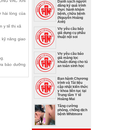
ỦNG VẮC XIN
Danh sách người
đăng ký quá trình
thực hành khám
 hài lòng của
bệnh, chữa bệnh
(Nguyễn Hoàng
Anh)
y tế thị xã
V/v yêu cầu báo
giá dụng cụ phẫu
thuật nội soi
 kỹ năng giao
V/v yêu cầu báo
ng.
giá màng lọc
khuẩn dùng cho tủ
hữa bảo dưỡng
an toàn sinh học
Ban hành Chương
trình và Tài liệu
cập nhật kiến thức
y khoa liên tục tại
Trung tâm Y tế
Hoàng Mai
Tăng cường
phòng, chống dịch
bệnh Whitmore