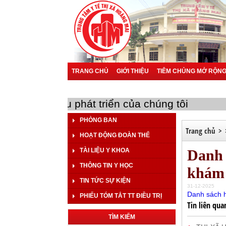
TRANG CHỦ
GIỚI THIỆU
TIÊM CHỦNG MỞ RỘN
BÁO CÁO
TÀI LIỆU KHOA HỌC
a bạn là mục tiêu phát triển của chúng tôi
PHÒNG BAN
Trang chủ
>
HOẠT ĐỘNG ĐOÀN THỂ
TÀI LIỆU Y KHOA
Danh 
THÔNG TIN Y HỌC
khám
TIN TỨC SỰ KIỆN
31-12-2025
Danh sách h
PHIẾU TÓM TẮT TT ĐIỀU TRỊ
Tin liên qua
TÌM KIẾM